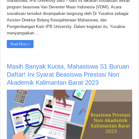
mahasiswa, IPB University baru – baru ini lakukan sosialisasi terkait
program beasiswa Van Deventer Maas Indonesia (VDMI). Acara
sosialisasi tersebut disampaikan langsung oleh Dr Yusalina sebagai
Asisten Direktur Bidang Kesejahteraan Mahasiswa, dan
Pengembangan Karir IPB University. Dalam kegiatan itu, Yusalina
menyampaikan …
Read More »
Masih Banyak Kuota, Mahasiswa S1 Buruan
Daftar! Ini Syarat Beasiswa Prestasi Non
Akademik Kalimantan Barat 2023