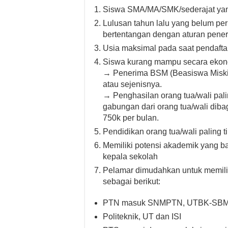
Siswa SMA/MA/SMK/sederajat yang
Lulusan tahun lalu yang belum pe
bertentangan dengan aturan pener
Usia maksimal pada saat pendafta
Siswa kurang mampu secara ekonom
→ Penerima BSM (Beasiswa Miskin
atau sejenisnya.
→ Penghasilan orang tua/wali pali
gabungan dari orang tua/wali diba
750k per bulan.
Pendidikan orang tua/wali paling t
Memiliki potensi akademik yang ba
kepala sekolah
Pelamar dimudahkan untuk memili
sebagai berikut:
PTN masuk SNMPTN, UTBK-SBMPT
Politeknik, UT dan ISI