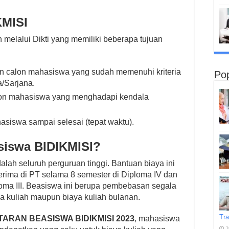
KMISI
 melalui Dikti yang memiliki beberapa tujuan
an calon mahasiswa yang sudah memenuhi kriteria
Pop
/Sarjana.
alon mahasiswa yang menghadapi kendala
siswa sampai selesai (tepat waktu).
siswa BIDIKMISI?
lah seluruh perguruan tinggi. Bantuan biaya ini
erima di PT selama 8 semester di Diploma IV dan
oma III. Beasiswa ini berupa pembebasan segala
ya kuliah maupun biaya kuliah bulanan.
Tra
ARAN BEASISWA BIDIKMISI 2023
, mahasiswa
J