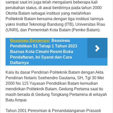
sampai saat ini juga telah mengalami beberapa kali
perubahan status, di awal berdirinya pada tahun 2000
Otorita Batam sebagai institusi yang melahirkan
Politeknik Batam bersama dengan tiga institusi lainnya
yakni Institut Teknologi Bandung (ITB), Universitas Riau
(UNRI), dan Pemerintah Kota Batam (Pemko Batam).
Beasiswa Bergengsi
Beasiswa
Pendidikan S1 Tahap 1 Tahun 2023
Baznas Kota Cimahi Resmi Buka
Pendaftaran, Ini Syarat dan Cara
Daftarnya
Kala itu dasar Pendirian Politeknik Batam dengan Akta
Pendirian Notaris Soehendro Gautama, SH, Tgl 30 Mei
2000 No 115 Yayasan Pendidikan Batam kemudian
mendirikan Politeknik Batam. Gedung Pertama saat itu
masih berada di Gedung Tongkang Pertamina di wilayah
Batu Ampar.
Tahun 2001 Peresmian & Penandatanganan Prasasti