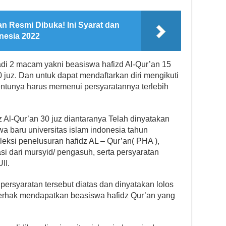
n Resmi Dibuka! Ini Syarat dan
nesia 2022
di 2 macam yakni beasiswa hafizd Al-Qur’an 15
 juz. Dan untuk dapat mendaftarkan diri mengikuti
entunya harus memenui persyaratannya terlebih
z Al-Qur’an 30 juz diantaranya Telah dinyatakan
wa baru universitas islam indonesia tahun
leksi penelusuran hafidz AL – Qur’an( PHA ),
i dari mursyid/ pengasuh, serta persyaratan
II.
ersyaratan tersebut diatas dan dinyatakan lolos
berhak mendapatkan beasiswa hafidz Qur’an yang