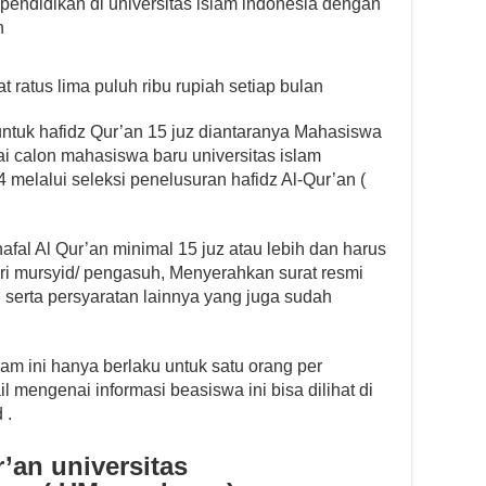
pendidikan di universitas islam indonesia dengan
n
 ratus lima puluh ribu rupiah setiap bulan
ntuk hafidz Qur’an 15 juz diantaranya Mahasiswa
ai calon mahasiswa baru universitas islam
melalui seleksi penelusuran hafidz Al-Qur’an (
al Al Qur’an minimal 15 juz atau lebih dan harus
ri mursyid/ pengasuh, Menyerahkan surat resmi
 serta persyaratan lainnya yang juga sudah
m ini hanya berlaku untuk satu orang per
ail mengenai informasi beasiswa ini bisa dilihat di
 .
’an universitas