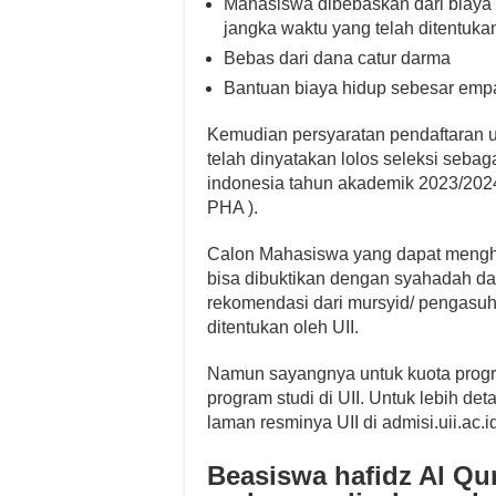
Mahasiswa dibebaskan dari biaya 
jangka waktu yang telah ditentuka
Bebas dari dana catur darma
Bantuan biaya hidup sebesar empat
Kemudian persyaratan pendaftaran u
telah dinyatakan lolos seleksi sebag
indonesia tahun akademik 2023/2024 
PHA ).
Calon Mahasiswa yang dapat menghaf
bisa dibuktikan dengan syahadah da
rekomendasi dari mursyid/ pengasuh
ditentukan oleh UII.
Namun sayangnya untuk kuota progra
program studi di UII. Untuk lebih det
laman resminya UII di admisi.uii.ac.id
Beasiswa hafidz Al Qur