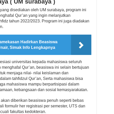
a ( UM surabaya )
yang disediakan oleh UM surabaya, program ini
ghafal Qur’an yang ingin melanjutkan
ahfidz tahun 2022/2023. Program ini juga diadakan
n.
amekasan Hadirkan Beasiswa
Unair, Simak Info Lengkapnya
resiasi universitas kepada mahasiswa seluruh
menghafal Qur’an, beasiswa ini selain bertujuan
uk menjaga nilai- nilai keislaman dan
alam tahfidzul Qur’an, Serta mahasiswa bisa
ngga mahasiswa mampu berpartisipasi dalam
amaan, kebangsaan dan sosial kemasyarakatan.
 akan diberikan beasiswa penuh seperti bebas
i formulir her registrasi per semester, UTS dan
uali fakultas kedokteran.