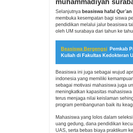
muhammadiyah surabay
Selanjutnya
beasiswa hafal Qur’an
membuka kesempatan bagi siswa pen
pendidikan melalui jalur beasiswa t
oleh UM surabaya dari tahun ke tahu
Beasiswa Bergengsi
Pemkab P
Kuliah di Fakultas Kedokteran 
Beasiswa ini juga sebagai wujud ap
indonesia yang memiliki kemampuan 
sebagai motivasi mahasiswa juga unt
meningkatkan kapasitas mahasiswa d
terus menjaga nilai keislaman sehi
program pembangunan baik itu keag
Mahasiswa yang lolos dalam seleksi
uang gedung, dana pendidikan kecual
UAS, serta bebas biaya praktikum kec