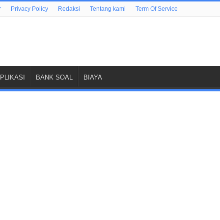
r
Privacy Policy
Redaksi
Tentang kami
Term Of Service
PLIKASI
BANK SOAL
BIAYA