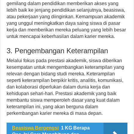
gemilang dalam pendidikan memberikan akses yang
lebih baik ke jenjang pendidikan selanjutnya, beasiswa,
atau pekerjaan yang diinginkan. Kemampuan akademik
yang unggul meningkatkan daya saing siswa di pasar
kerja dan memberikan mereka peluang yang lebih besar
untuk mencapai keberhasilan dalam karier mereka.
3. Pengembangan Keterampilan
Melalui fokus pada prestasi akademik, siswa diberikan
kesempatan untuk mengembangkan keterampilan yang
relevan dengan bidang studi mereka. Keterampilan
seperti keterampilan berpikir kritis, analitis, komunikasi,
dan kolaborasi diperlukan dalam dunia kerja dan
kehidupan sehari-hari. Prestasi akademik yang baik
membantu siswa memperoleh dasar yang kuat dalam
keterampilan ini, yang akan berguna dalam
perkembangan karier mereka di masa depan.
Beasiswa Bergengsi
1 KG Berapa