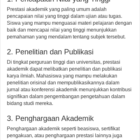
Prestasi akademik yang paling umum adalah
pencapaian nilai yang tinggi dalam ujian atau tugas.
Siswa yang mampu menguasai materi pelajaran dengan
baik dan mencapai nilai yang tinggi menunjukkan
pemahaman yang mendalam tentang subjek tersebut.
2. Penelitian dan Publikasi
Di tingkat perguruan tinggi dan universitas, prestasi
akademik dapat melibatkan penelitian dan publikasi
karya ilmiah. Mahasiswa yang mampu melakukan
penelitian orisinal dan mempublikasikannya dalam
jurnal atau konferensi akademik menunjukkan kontribusi
signifikan dalam pengembangan pengetahuan dalam
bidang studi mereka.
3. Penghargaan Akademik
Penghargaan akademik seperti beasiswa, sertifikat
pengakuan, atau penghargaan prestasi lainnya juga