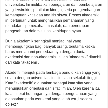
universitas. Ini melibatkan pengajaran dan pembelajaran
yang terstruktur, penilaian kinerja, serta pengembangan
kemampuan kritis dan analitis siswa. Proses akademik
ini bertujuan untuk menghasilkan pemahaman yang
mendalam, pemecahan masalah, dan penerapan
pengetahuan dalam situasi kehidupan nyata.
Dunia akademik seringkali menjadi hal yang
membingungkan bagi banyak orang, terutama ketika
harus memahami perbedaannya dengan dunia
akademisi dan non-akademis. Istilah “akademik” diambil
dari kata “akademi”.
Akademi merujuk pada lembaga pendidikan tinggi yang
setara dengan universitas, institut, atau sekolah tinggi.
Kata “akademik” digunakan sebagai kata sifat yang
menunjukkan orientasi dan sifat ilmiah. Oleh karena itu,
kata ini erat hubungannya dengan pengetahuan yang
didasarkan pada teori-teori yang telah teruji secara
objektif.