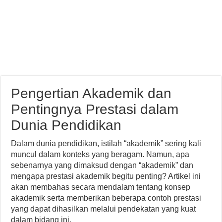
Pengertian Akademik dan
Pentingnya Prestasi dalam
Dunia Pendidikan
Dalam dunia pendidikan, istilah “akademik” sering kali
muncul dalam konteks yang beragam. Namun, apa
sebenarnya yang dimaksud dengan “akademik” dan
mengapa prestasi akademik begitu penting? Artikel ini
akan membahas secara mendalam tentang konsep
akademik serta memberikan beberapa contoh prestasi
yang dapat dihasilkan melalui pendekatan yang kuat
dalam bidang ini.