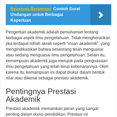
Beasiswa Bergengsi
Contoh Surat
Undangan untuk Berbagai
Keperluan
Pengertian akademik adalah pemahaman tentang
berbagai aspek ilmu pengetahuan. Tidak mengherankan
jika terdapat istilah akrab seperti “insan akademik”, yang
mengindikasikan bahwa seseorang telah menguasai
atau sedang menguasai ilmu pengetahuan. Selain itu,
kemampuan akademik juga merujuk pada penguasaan
ilmu pengetahuan yang telah teruji kebenarannya. Oleh
karena itu, kemampuan ini dapat diukur dalam bentuk
nilai atau dikenal sebagai prestasi akademik.
Pentingnya Prestasi
Akademik
Prestasi akademik memainkan peran yang sangat
penting dalam dunia pendidikan. Prestasi ini