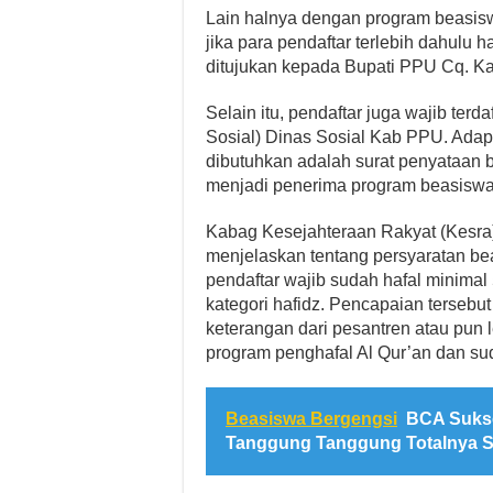
Lain halnya dengan program beasis
jika para pendaftar terlebih dahul
ditujukan kepada Bupati PPU Cq. K
Selain itu, pendaftar juga wajib te
Sosial) Dinas Sosial Kab PPU. Ada
dibutuhkan adalah surat penyataan 
menjadi penerima program beasiswa 
Kabag Kesejahteraan Rakyat (Kesra) 
menjelaskan tentang persyaratan bea
pendaftar wajib sudah hafal minimal 
kategori hafidz. Pencapaian tersebut
keterangan dari pesantren atau pun 
program penghafal Al Qur’an dan sud
Beasiswa Bergengsi
BCA Sukse
Tanggung Tanggung Totalnya Sa