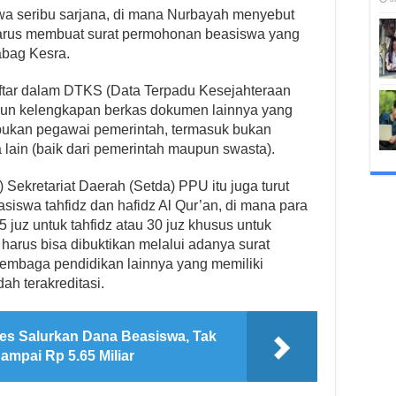
wa seribu sarjana, di mana Nurbayah menyebut
u harus membuat surat permohonan beasiswa yang
abag Kesra.
rdaftar dalam DTKS (Data Terpadu Kesejahteraan
pun kelengkapan berkas dokumen lainnya yang
bukan pegawai pemerintah, termasuk bukan
lain (baik dari pemerintah maupun swasta).
Sekretariat Daerah (Setda) PPU itu juga turut
siswa tahfidz dan hafidz Al Qur’an, di mana para
5 juz untuk tahfidz atau 30 juz khusus untuk
 harus bisa dibuktikan melalui adanya surat
lembaga pendidikan lainnya yang memiliki
ah terakreditasi.
s Salurkan Dana Beasiswa, Tak
mpai Rp 5.65 Miliar