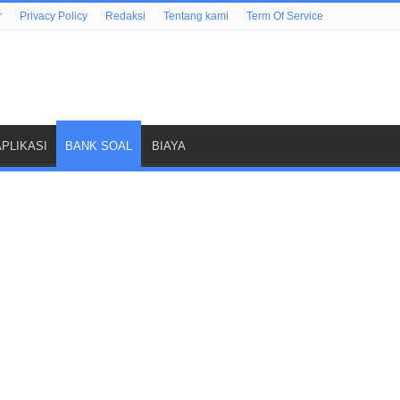
r
Privacy Policy
Redaksi
Tentang kami
Term Of Service
APLIKASI
BANK SOAL
BIAYA