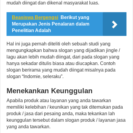
mudah diingat dan dikenal masyarakat luas.
Beasiswa Bergengsi
Berikut yang
Merupakan Jenis Penalaran dalam
Penelitian Adalah
Hal ini juga pernah diteliti oleh sebuah studi yang
mengungkapkan bahwa slogan yang dijadikan jingle /
lagu akan lebih mudah diingat, dari pada slogan yang
hanya sekadar ditulis biasa atau diucapkan. Contoh
slogan berirama yang mudah diingat misalnya pada
slogan “Indomie, seleraku”.
Menekankan Keunggulan
Apabila produk atau layanan yang anda tawarkan
memiliki kelebihan / keunikan yang tak ditemukan pada
produk / jasa dari pesaing anda, maka tekankan lah
keunggulan tersebut dalam slogan produk / layanan jasa
yang anda tawarkan.