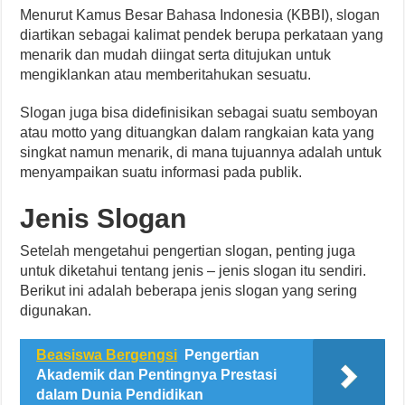
Menurut Kamus Besar Bahasa Indonesia (KBBI), slogan
diartikan sebagai kalimat pendek berupa perkataan yang
menarik dan mudah diingat serta ditujukan untuk
mengiklankan atau memberitahukan sesuatu.
Slogan juga bisa didefinisikan sebagai suatu semboyan
atau motto yang dituangkan dalam rangkaian kata yang
singkat namun menarik, di mana tujuannya adalah untuk
menyampaikan suatu informasi pada publik.
Jenis Slogan
Setelah mengetahui pengertian slogan, penting juga
untuk diketahui tentang jenis – jenis slogan itu sendiri.
Berikut ini adalah beberapa jenis slogan yang sering
digunakan.
Beasiswa Bergengsi
Pengertian
Akademik dan Pentingnya Prestasi
dalam Dunia Pendidikan