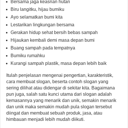
Bersama jaga keasrian hutan
Biru langitku, hijau bumiku
Ayo selamatkan bumi kita
Lestarikan lingkungan bersama
Gerakan hidup sehat bersih bebas sampah
Hijaukan kembali demi masa depan bumi
Buang sampah pada tempatnya
Bumiku rumahku
Kurangi sampah plastik, masa depan lebih baik
Itulah penjelasan mengenai pengertian, karakteristik,
cara membuat slogan, beserta contoh slogan yang
sering dilihat atau didengar di sekitar kita. Bagaimana
pun juga, salah satu kunci utama dari slogan adalah
kemasannya yang menarik dan unik, semakin menarik
dan unik maka semakin mudah pula slogan tersebut
diingat dan membuat sebuah produk, jasa, atau
himbauan menjadi lebih mudah diikuti.