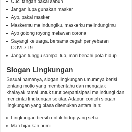
Cuci tangan pakai sabun
Jangan lupa gunakan masker
Ayo, pakai masker
Maskermu melindungiku, maskerku melindungimu
Ayo gotong royong melawan corona
Sayangi keluarga, bersama cegah penyebaran
COVID-19
Jangan tunggu sampai tua, mari benahi pola hidup
Slogan Lingkungan
Sesuai namanya, slogan lingkungan umumnya berisi
tentang motto yang memberitahu dan mengajak
khalayak ramai untuk turut berpartisipasi melindungi dan
mencintai lingkungan sekitar. Adapun contoh slogan
lingkungan yang biasa ditemukan antara lain:
Lingkungan bersih untuk hidup yang sehat
Mari hijaukan bumi