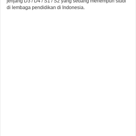
jenjang D3 / D4 / S1 / S2 yang sedang menempuh studi
di lembaga pendidikan di Indonesia.