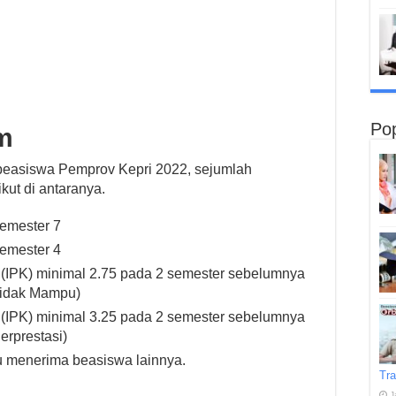
Pop
m
easiswa Pemprov Kepri 2022, sejumlah
kut di antaranya.
semester 7
semester 4
f (IPK) minimal 2.75 pada 2 semester sebelumnya
Tidak Mampu)
f (IPK) minimal 3.25 pada 2 semester sebelumnya
erprestasi)
u menerima beasiswa lainnya.
Tra
J