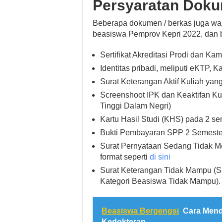
Persyaratan Dok
Beberapa dokumen / berkas juga waji
beasiswa Pemprov Kepri 2022, dan be
Sertifikat Akreditasi Prodi dan Ka
Identitas pribadi, meliputi eKTP,
Surat Keterangan Aktif Kuliah yang
Screenshoot IPK dan Keaktifan Kul
Tinggi Dalam Negri)
Kartu Hasil Studi (KHS) pada 2 sem
Bukti Pembayaran SPP 2 Semester
Surat Pernyataan Sedang Tidak 
format seperti
di sini
Surat Keterangan Tidak Mampu (S
Kategori Beasiswa Tidak Mampu).
Beasiswa Bergengsi
Cara Mend
Kedokteran