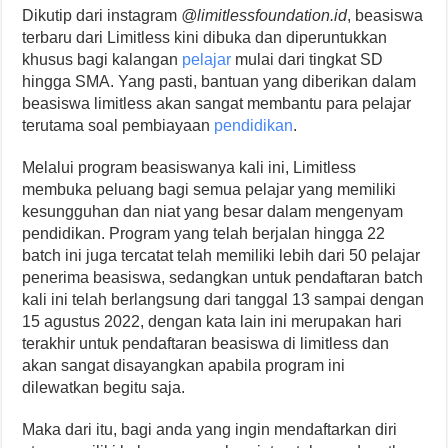
Dikutip dari instagram
@limitlessfoundation.id
, beasiswa
terbaru dari Limitless kini dibuka dan diperuntukkan
khusus bagi kalangan
pelajar
mulai dari tingkat SD
hingga SMA. Yang pasti, bantuan yang diberikan dalam
beasiswa limitless akan sangat membantu para pelajar
terutama soal pembiayaan
pendidikan
.
Melalui program beasiswanya kali ini, Limitless
membuka peluang bagi semua pelajar yang memiliki
kesungguhan dan niat yang besar dalam mengenyam
pendidikan. Program yang telah berjalan hingga 22
batch ini juga tercatat telah memiliki lebih dari 50 pelajar
penerima beasiswa, sedangkan untuk pendaftaran batch
kali ini telah berlangsung dari tanggal 13 sampai dengan
15 agustus 2022, dengan kata lain ini merupakan hari
terakhir untuk pendaftaran beasiswa di limitless dan
akan sangat disayangkan apabila program ini
dilewatkan begitu saja.
Maka dari itu, bagi anda yang ingin mendaftarkan diri