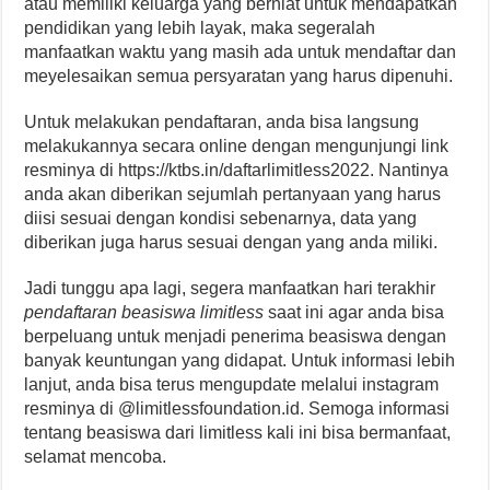
atau memiliki keluarga yang berniat untuk mendapatkan
pendidikan yang lebih layak, maka segeralah
manfaatkan waktu yang masih ada untuk mendaftar dan
meyelesaikan semua persyaratan yang harus dipenuhi.
Untuk melakukan pendaftaran, anda bisa langsung
melakukannya secara online dengan mengunjungi link
resminya di https://ktbs.in/daftarlimitless2022. Nantinya
anda akan diberikan sejumlah pertanyaan yang harus
diisi sesuai dengan kondisi sebenarnya, data yang
diberikan juga harus sesuai dengan yang anda miliki.
Jadi tunggu apa lagi, segera manfaatkan hari terakhir
pendaftaran beasiswa limitless
saat ini agar anda bisa
berpeluang untuk menjadi penerima beasiswa dengan
banyak keuntungan yang didapat. Untuk informasi lebih
lanjut, anda bisa terus mengupdate melalui instagram
resminya di @limitlessfoundation.id. Semoga informasi
tentang beasiswa dari limitless kali ini bisa bermanfaat,
selamat mencoba.