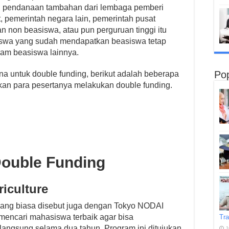
 pendanaan tambahan dari lembaga pemberi
, pemerintah negara lain, pemerintah pusat
 non beasiswa, atau pun perguruan tinggi itu
siswa yang sudah mendapatkan beasiswa tetap
ram beasiswa lainnya.
Pop
a untuk double funding, berikut adalah beberapa
n para pesertanya melakukan double funding.
Double Funding
riculture
u yang biasa disebut juga dengan Tokyo NODAI
encari mahasiswa terbaik agar bisa
Tra
rlangsung selama dua tahun. Program ini ditujukan
J