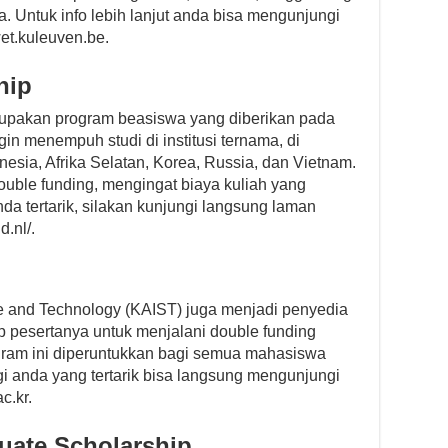
a. Untuk info lebih lanjut anda bisa mengunjungi
wet.kuleuven.be.
hip
rupakan program beasiswa yang diberikan pada
in menempuh studi di institusi ternama, di
onesia, Afrika Selatan, Korea, Russia, dan Vietnam.
uble funding, mengingat biaya kuliah yang
nda tertarik, silakan kunjungi langsung laman
.nl/.
ce and Technology (KAIST) juga menjadi penyedia
 pesertanya untuk menjalani double funding
gram ini diperuntukkan bagi semua mahasiswa
gi anda yang tertarik bisa langsung mengunjungi
c.kr.
uate Scholarship