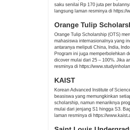
saku senilai Rp 170 juta per bulanny
langsung laman resminya di https://
Orange Tulip Scholars
Orange Tulip Scholarship (OTS) me
mahasiswa internasionalnya yang ing
antaranya meliputi China, India, Ind
Program ini juga memperbolehkan do
dicover mulai dari 25 – 100%. Jika a
resminya di https://www.studyinholand
KAIST
Korean Advanced Institute of Scien
beasiswa yang memungkinkan setiap
scholarship, namun menariknya pro
mulai dari jenjang S1 hingga S3. Ba
laman resminya di https://www.kaist.a
Saint Louis Undergrad