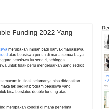
Re
uble Funding 2022 Yang
iswa
merupakan impian bagi banyak mahasiswa,
unded
atau beasiswa penuh di mana semua biaya
ggara beasiswa itu sendiri, sehingga
a untuk tidak perlu mengeluarkan uang sedikit
Do
PD
emacam ini tidak selamanya bisa didapatkan
 maka tak sedikit program beasiswa yang
F
uk bisa berstatus double funding atau
ding merupakan kondisi di mana penerima