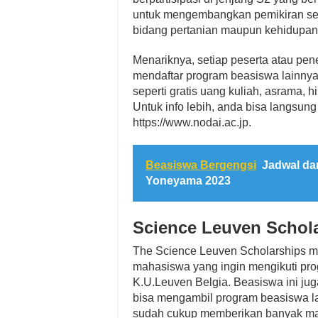
untuk mengembangkan pemikiran seca
bidang pertanian maupun kehidupan
Menariknya, setiap peserta atau pen
mendaftar program beasiswa lainnya.
seperti gratis uang kuliah, asrama, 
Untuk info lebih, anda bisa langsun
https://www.nodai.ac.jp.
Beasiswa Bergengsi
Jadwal da
Yoneyama 2023
Science Leuven Schol
The Science Leuven Scholarships m
mahasiswa yang ingin mengikuti prog
K.U.Leuven Belgia. Beasiswa ini ju
bisa mengambil program beasiswa la
sudah cukup memberikan banyak manf