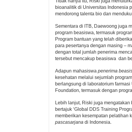
Tidak hanya itu, Riski juga menutu
bioanalitik di Universitas Indonesia 
mendorong talenta bio dan mendukun
Sementara di ITB, Daewoong juga 
program beasiswa, termasuk program
Program bantuan yang telah diberika
para pesertanya dengan masing – ma
dengan total jumlah penerima menca
tersebut mencakup beasiswa dan ber
Adapun mahasiswa
penerima beasi
kesehatan melalui sejumlah program 
berlangsung di laboratorium farma
Foundation, termasuk dengan prog
Lebih lanjut, Riski juga mengataka
bertajuk ‘Global DDS Training Progra
memberikan kesempatan pelatihan ke
pascasarjana
di Indonesia.