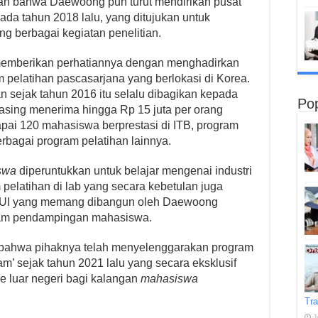
rkan bahwa Daewoong pun turut mendirikan pusat
pada tahun 2018 lalu, yang ditujukan untuk
g berbagai kegiatan penelitian.
memberikan perhatiannya dengan menghadirkan
 pelatihan pascasarjana yang berlokasi di Korea.
n sejak tahun 2016 itu selalu dibagikan kepada
Pop
sing menerima hingga Rp 15 juta per orang
pai 120 mahasiswa berprestasi di ITB, program
bagai program pelatihan lainnya.
swa
diperuntukkan untuk belajar mengenai industri
pelatihan di lab yang secara kebetulan juga
si UI yang memang dibangun oleh Daewoong
ram pendampingan mahasiswa.
n bahwa pihaknya telah menyelenggarakan program
m’ sejak tahun 2021 lalu yang secara eksklusif
 luar negeri bagi kalangan
mahasiswa
Tra
J