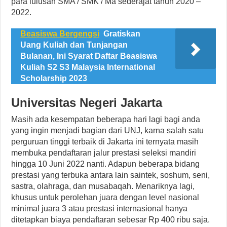
para lulusan SMA / SMK / Ma sederajat tahun 2020 –
2022.
Beasiswa Bergengsi
Gratiskan
Uang Kuliah dan Tunjangan
Bulanan, Ini Syarat Daftar Beasiswa
Kuliah S2 S3 Malaysia International
Scholarship 2023
Universitas Negeri Jakarta
Masih ada kesempatan beberapa hari lagi bagi anda
yang ingin menjadi bagian dari UNJ, karna salah satu
perguruan tinggi terbaik di Jakarta ini ternyata masih
membuka pendaftaran jalur prestasi seleksi mandiri
hingga 10 Juni 2022 nanti. Adapun beberapa bidang
prestasi yang terbuka antara lain saintek, soshum, seni,
sastra, olahraga, dan musabaqah. Menariknya lagi,
khusus untuk perolehan juara dengan level nasional
minimal juara 3 atau prestasi internasional hanya
ditetapkan biaya pendaftaran sebesar Rp 400 ribu saja.