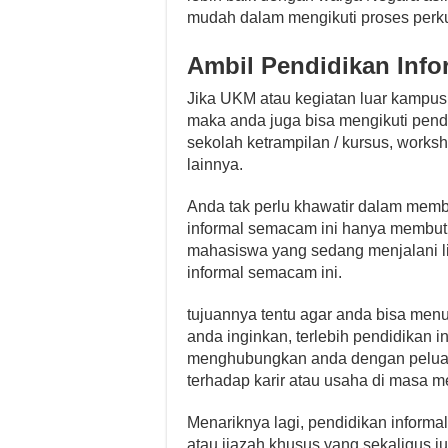
mudah dalam mengikuti proses perku
Ambil Pendidikan Inf
Jika UKM atau kegiatan luar kampus
maka anda juga bisa mengikuti pendi
sekolah ketrampilan / kursus, worksh
lainnya.
Anda tak perlu khawatir dalam memb
informal semacam ini hanya membut
mahasiswa yang sedang menjalani li
informal semacam ini.
tujuannya tentu agar anda bisa m
anda inginkan, terlebih pendidikan 
menghubungkan anda dengan peluan
terhadap karir atau usaha di masa 
Menariknya lagi, pendidikan informa
atau ijazah khusus yang sekaligus j