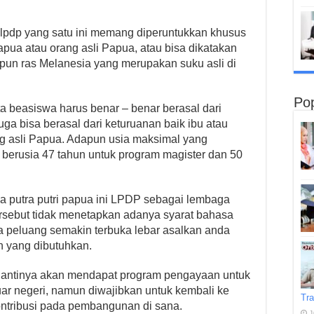
lpdp yang satu ini memang diperuntukkan khusus
apua atau orang asli Papua, atau bisa dikatakan
mpun ras Melanesia yang merupakan suku asli di
Pop
ta beasiswa harus benar – benar berasal dari
ga bisa berasal dari keturuanan baik ibu atau
 asli Papua. Adapun usia maksimal yang
 berusia 47 tahun untuk program magister dan 50
 putra putri papua ini LPDP sebagai lembaga
rsebut tidak menetapkan adanya syarat bahasa
ya peluang semakin terbuka lebar asalkan anda
n yang dibutuhkan.
 nantinya akan mendapat program pengayaan untuk
ar negeri, namun diwajibkan untuk kembali ke
Tra
ntribusi pada pembangunan di sana.
J