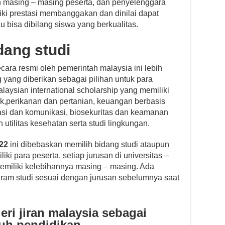
eh masing – masing peserta, dan penyelenggara
iki prestasi membanggakan dan dinilai dapat
 bisa dibilang siswa yang berkualitas.
dang studi
ara resmi oleh pemerintah malaysia ini lebih
yang diberikan sebagai pilihan untuk para
aysian international scholarship yang memiliki
ik,perikanan dan pertanian, keuangan berbasis
asi dan komunikasi, biosekuritas dan keamanan
n utilitas kesehatan serta studi lingkungan.
22
ini dibebaskan memilih bidang studi ataupun
liki para peserta, setiap jurusan di universitas –
 memiliki kelebihannya masing – masing. Ada
gram studi sesuai dengan jurusan sebelumnya saat
ri jiran malaysia sebagai
uh pendidikan