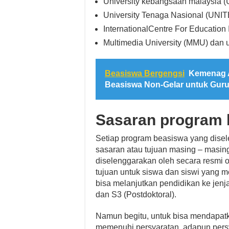
University kebangsaan malaysia 
University Tenaga Nasional (UNI
InternationalCentre For Education 
Multimedia University (MMU) dan un
Beasiswa Bergengsi
Kemenag A
Beasiswa Non-Gelar untuk Guru
Sasaran program 
Setiap program beasiswa yang disel
sasaran atau tujuan masing – masin
diselenggarakan oleh secara resmi o
tujuan untuk siswa dan siswi yang m
bisa melanjutkan pendidikan ke jenja
dan S3 (Postdoktoral).
Namun begitu, untuk bisa mendapatk
memenuhi persyaratan, adapun persy