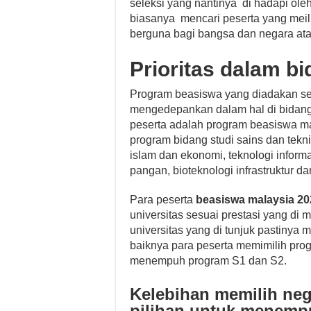
seleksi yang nantinya di hadapi ol
biasanya mencari peserta yang meil
berguna bagi bangsa dan negara atau
Prioritas dalam bi
Program beasiswa yang diadakan sec
mengedepankan dalam hal di bidang 
peserta adalah program beasiswa mal
program bidang studi sains dan tekn
islam dan ekonomi, teknologi inform
pangan, bioteknologi infrastruktur da
Para peserta
beasiswa malaysia 20
universitas sesuai prestasi yang di mi
universitas yang di tunjuk pastinya
baiknya para peserta memimilih pro
menempuh program S1 dan S2.
Kelebihan memilih nege
pilihan untuk menemp