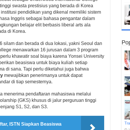
inggi swasta prestisius yang berada di Korea
institusi pendidikan yang dikenal memiliki sistem
hasa Inggris sebagai bahasa pengantar dalam
ungan belajar elit berbasis liberal arts ala
da di Korea.
Pop
6 silam dan berada di dua lokasi, yakni Seoul dan
College menawarkan 16 jurusan dalam 3 program
perlu khawatir soal biaya karena Yonsei University
erikan beasiswa untuk biaya kuliah setiap
ma di sana. Tapi perlu diketahui juga bahwa
ty
mewajibkan penerimanya untuk dapat
ndar di tiap semesternya.
uga menerima pendaftaran mahasiswa melalui
arship (GKS) khusus di jalur perguruan tinggi
jenjang S1, S2, dan S3.
Tra
ftar, ISTN Siapkan Beasiswa
J