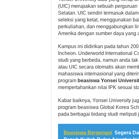
(UIC) merupakan sebuah perguruan t
Selatan. UIC sendiri termasuk dalam 
seleksi yang ketat, menggunakan ba
perkuliahan, dan menggabungkan lingk
Amerika dengan sumber daya yang a
Kampus ini didirikan pada tahun 200
Incheon. Underworld International 
studi yang berbeda, namun anda tak 
atau UIC secara otomatis akan memb
mahasiswa internasional yang diteri
program
beasiswa Yonsei Universi
mempertahankan nilai IPK sesuai sta
Kabar baiknya, Yonsei University j
program beasiswa Global Korea Schol
pada berbagai bidang studi meliputi 
Beasiswa Bergengsi
Segera Da