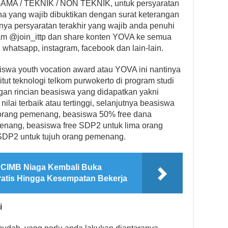
AGAMA / TEKNIK / NON TEKNIK, untuk persyaratan
na yang wajib dibuktikan dengan surat keterangan
utnya persyaratan terakhir yang wajib anda penuhi
gram @join_ittp dan share konten YOVA ke semua
i whatsapp, instagram, facebook dan lain-lain.
swa youth vocation award atau YOVA ini nantinya
itut teknologi telkom purwokerto di program studi
gan rincian beasiswa yang didapatkan yakni
nilai terbaik atau tertinggi, selanjutnya beasiswa
orang pemenang, beasiswa 50% free dana
nang, beasiswa free SDP2 untuk lima orang
SDP2 untuk tujuh orang pemenang.
 CIMB Niaga Kembali Buka
ratis Hingga Kesempatan Bekerja
i