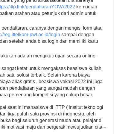
udah, yang perlu anda lakukan diantaranya
ttps://ittp.link/pendaftaranYOVA2022
kemudian
atkan arahan atau petunjuk dari admin untuk
pendaftaran, caranya dengan mengisi form atau
://reg.ittelkom-pwt.ac.id/login
sampai dengan
dan setelah anda bisa login dan memiliki kartu
lakukan adalah mengikuti ujian secara online.
sangat ketat untuk mengakses beasiswa kuliah,
 satu solusi terbaik. Selain karena biaya
iaya alias gratis , beasiswa vokasi 2022 ini juga
 dan pendaftaran yang sangat mudah dengan
para pemenang kompetisi yang cukup besar.
 saat ini mahasiswa di ITTP ( institut teknologi
ari tiga puluh satu provinsi di indonesia, oleh
ibuka bagi seluruh generasi muda atau pelajar di
liki motivasi maju dan bergerak mewujudkan cita –