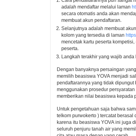
Cara pendaftarannya pun sangat m
adalah mendaftar melalui laman
h
secara otomatis anda akan mendap
membuat akun pendaftaran.
Selanjutnya adalah membuat akun 
kolom yang tersedia di laman
https
mencetak kartu peserta kompetisi, 
peserta.
Langkah terakhir yang wajib anda 
Dengan banyaknya persaingan yang 
memilih beasiswa YOVA menjadi salah
pendaftarannya yang tidak dipungut b
menggunakan prosedur persyaratan
memberikan nilai beasiswa kepada 
Untuk pengetahuan saja bahwa sampai
telkom purwokerto ) tercatat berasal d
karena itu beasiswa YOVA ini juga d
seluruh penjuru tanah air yang memi
cita atau masa depan yang cerah.