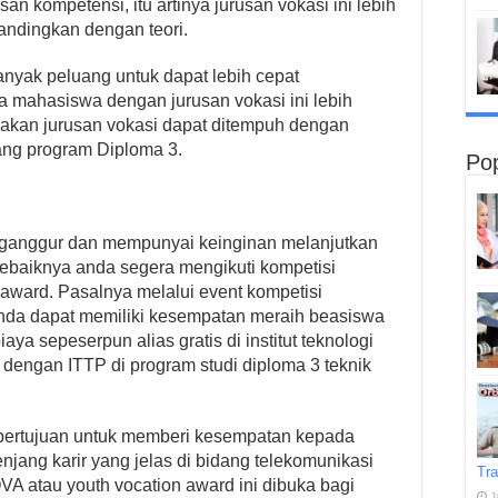
an kompetensi, itu artinya jurusan vokasi ini lebih
ndingkan dengan teori.
 banyak peluang untuk dapat lebih cepat
 mahasiswa dengan jurusan vokasi ini lebih
enakan jurusan vokasi dapat ditempuh dengan
ang program Diploma 3.
Pop
nganggur dan mempunyai keinginan melanjutkan
sebaiknya anda segera mengikuti kompetisi
award. Pasalnya melalui event kompetisi
anda dapat memiliki kesempatan meraih beasiswa
ya sepeserpun alias gratis di institut teknologi
l dengan ITTP di program studi diploma 3 teknik
bertujuan untuk memberi kesempatan kepada
njang karir yang jelas di bidang telekomunikasi
Tra
A atau youth vocation award ini dibuka bagi
J