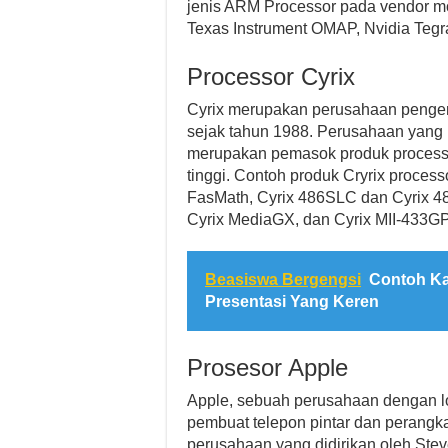
jenis ARM Processor pada vendor 
Texas Instrument OMAP, Nvidia Teg
Processor Cyrix
Cyrix merupakan perusahaan pengem
sejak tahun 1988. Perusahaan yang b
merupakan pemasok produk processo
tinggi. Contoh produk Cryrix process
FasMath, Cyrix 486SLC dan Cyrix 486
Cyrix MediaGX, dan Cyrix MII-433GP
Beasiswa Bergengsi
Contoh Ka
Presentasi Yang Keren
Prosesor Apple
Apple, sebuah perusahaan dengan log
pembuat telepon pintar dan perangkat
perusahaan yang didirikan oleh St