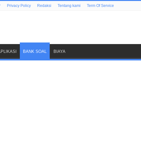
r
Privacy Policy
Redaksi
Tentang kami
Term Of Service
APLIKASI
BANK SOAL
BIAYA