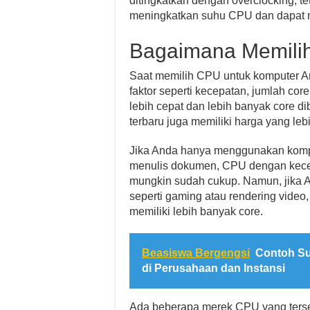
ditingkatkan dengan overclocking, te
meningkatkan suhu CPU dan dapat m
Bagaimana Memili
Saat memilih CPU untuk komputer 
faktor seperti kecepatan, jumlah co
lebih cepat dan lebih banyak core
terbaru juga memiliki harga yang leb
Jika Anda hanya menggunakan kompu
menulis dokumen, CPU dengan kecep
mungkin sudah cukup. Namun, jika 
seperti gaming atau rendering vide
memiliki lebih banyak core.
Beasiswa Bergengsi
Contoh Su
di Perusahaan dan Instansi
Ada beberapa merek CPU yang tersed