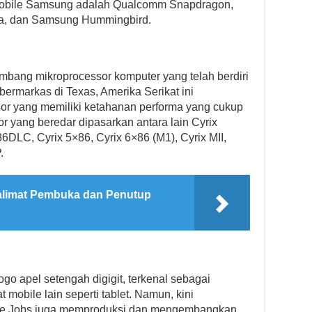
mobile Samsung adalah Qualcomm Snapdragon,
ra, dan Samsung Hummingbird.
bang mikroprocessor komputer yang telah berdiri
ermarkas di Texas, Amerika Serikat ini
r yang memiliki ketahanan performa yang cukup
or yang beredar dipasarkan antara lain Cyrix
DLC, Cyrix 5×86, Cyrix 6×86 (M1), Cyrix MII,
.
limat Pembuka dan Penutup
o apel setengah digigit, terkenal sebagai
 mobile lain seperti tablet. Namun, kini
eve Jobs juga memproduksi dan mengembangkan