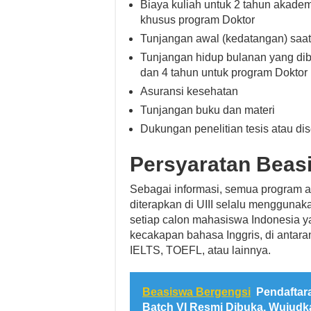
Biaya kuliah untuk 2 tahun akade
khusus program Doktor
Tunjangan awal (kedatangan) saat 
Tunjangan hidup bulanan yang dib
dan 4 tahun untuk program Doktor
Asuransi kesehatan
Tunjangan buku dan materi
Dukungan penelitian tesis atau dise
Persyaratan Beas
Sebagai informasi, semua program 
diterapkan di UIII selalu menggunak
setiap calon mahasiswa Indonesia yan
kecakapan bahasa Inggris, di antara
IELTS, TOEFL, atau lainnya.
Beasiswa Bergengsi
Pendaftar
Batch VI Resmi Dibuka, Wujudk