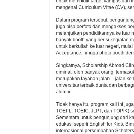
untuk membidik target kampus dan ti
mengenai Curriculum Vitae (CV), se
Dalam program tersebut, pengunjung
juga bisa berfoto dan mengakses be
melanjutkan pendidikannya ke luar neg
banyak booth yang berisi kegiatan 
untuk berkuliah ke luar negeri, mulai 
Acceptance, hingga photo booth den
Singkatnya, Scholarship Abroad Clin
diminati oleh banyak orang, termasu
merupakan layanan jalan – jalan ke 
universitas terbaik dunia dan berba
alumni.
Tidak hanya itu, program kali ini jug
TOEFL, TOEIC, JLPT, dan TOPIK) se
Sementara untuk pengunjung dari ka
edukasi seperti English for Kids, B
internasional persembahan Schoters