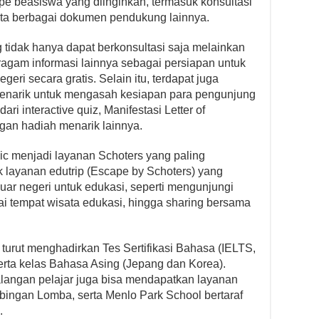
pe beasiswa yang diinginkan, termasuk konsultasi
rta berbagai dokumen pendukung lainnya.
 tidak hanya dapat berkonsultasi saja melainkan
ragam informasi lainnya sebagai persiapan untuk
eri secara gratis. Selain itu, terdapat juga
menarik untuk mengasah kesiapan para pengunjung
dari interactive quiz, Manifestasi Letter of
gan hadiah menarik lainnya.
ic menjadi layanan Schoters yang paling
k layanan edutrip (Escape by Schoters) yang
luar negeri untuk edukasi, seperti mengunjungi
gai tempat wisata edukasi, hingga sharing bersama
a turut menghadirkan Tes Sertifikasi Bahasa (IELTS,
rta kelas Bahasa Asing (Jepang dan Korea).
langan pelajar juga bisa mendapatkan layanan
imbingan Lomba, serta Menlo Park School bertaraf
.