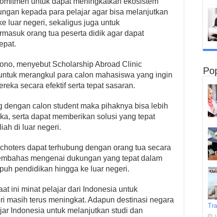
rkomitmen untuk dapat meningkatkan ekosistem
ungan kepada para pelajar agar bisa melanjutkan
ke luar negeri, sekaligus juga untuk
masuk orang tua peserta didik agar dapat
epat.
ono, menyebut Scholarship Abroad Clinic
Pop
ntuk merangkul para calon mahasiswa yang ingin
ereka secara efektif serta tepat sasaran.
g dengan calon student maka pihaknya bisa lebih
a, serta dapat memberikan solusi yang tepat
ah di luar negeri.
 Schoters dapat terhubung dengan orang tua secara
 membahas mengenai dukungan yang tepat dalam
uh pendidikan hingga ke luar negeri.
at ini minat pelajar dari Indonesia untuk
ri masih terus meningkat. Adapun destinasi negara
Tra
jar Indonesia untuk melanjutkan studi dan
J