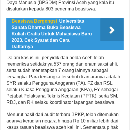
Daya Manusia (BPSDM) Provinsi Aceh yang kala itu
disalurkan kepada 803 penerima beasiswa.
Beasiswa Bergengsi
Universitas
Sanata Dharma Buka Beasiswa
Kuliah Gratis Untuk Mahasiswa Baru
2023, Cek Syarat dan Cara
Daftarnya
Dalam kasus ini, penyidik dari polda Aceh telah
memeriksa setidaknya 537 orang dan enam saksi ahli,
serta sudah menetapkan 7 orang lainnya sebagai
tersangka. Para tersangka tersebut di antaranya adalah
SYR selaku Pengguna Anggaran (PA), FZ dan RSL
selaku Kuasa Pengguna Anggaran (KPA), FY sebagai
Pejabat Pelaksana Teknis Kegiatan (PPTK), serta SM,
RDJ, dan RK selaku koordinator lapangan beasiswa.
Menurut hasil dari audit terbaru BPKP, telah ditemukan
adanya kerugian negara hingga Rp 10 miliar lebih dari
kasus rasuah beasiswa aceh kali ini. Sementara pihak