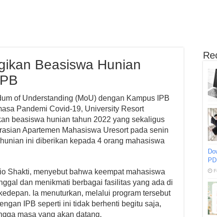
Re
agikan Beasiswa Hunian
IPB
ndum of Understanding (MoU) dengan Kampus IPB
masa Pandemi Covid-19, University Resort
kan beasiswa hunian tahun 2022 yang sekaligus
asian Apartemen Mahasiswa Uresort pada senin
hunian ini diberikan kepada 4 orang mahasiswa
Do
PD
Ario Shakti, menyebut bahwa keempat mahasiswa
F
inggal dan menikmati berbagai fasilitas yang ada di
 kedepan. Ia menuturkan, melalui program tersebut
gan IPB seperti ini tidak berhenti begitu saja,
ingga masa yang akan datang.