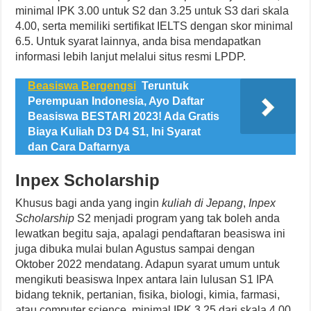
minimal IPK 3.00 untuk S2 dan 3.25 untuk S3 dari skala
4.00, serta memiliki sertifikat IELTS dengan skor minimal
6.5. Untuk syarat lainnya, anda bisa mendapatkan
informasi lebih lanjut melalui situs resmi LPDP.
Beasiswa Bergengsi
Teruntuk
Perempuan Indonesia, Ayo Daftar
Beasiswa BESTARI 2023! Ada Gratis
Biaya Kuliah D3 D4 S1, Ini Syarat
dan Cara Daftarnya
Inpex Scholarship
Khusus bagi anda yang ingin
kuliah di Jepang
,
Inpex
Scholarship
S2 menjadi program yang tak boleh anda
lewatkan begitu saja, apalagi pendaftaran beasiswa ini
juga dibuka mulai bulan Agustus sampai dengan
Oktober 2022 mendatang. Adapun syarat umum untuk
mengikuti beasiswa Inpex antara lain lulusan S1 IPA
bidang teknik, pertanian, fisika, biologi, kimia, farmasi,
atau computer science, minimal IPK 3.25 dari skala 4.00,