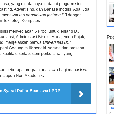
asa, yang didalamnya terdapat program studi
casting, Advertising, dan Bahasa Inggris. Ada juga
ang menawarkan
pendidikan jenjang D3
dengan
an Teknologi Komputer.
snis menyediakan 5 Prodi untuk jenjang D3,
Pop
Akuntansi, Adminisrasi Bisnis, Manajemen Pajak,
yudi menjelaskan bahwa
Universitas BSI
rti Gedung milik sendiri, sarana dan prasana
rkualitas, serta sistem perkuliahan yang
akan beberapa program beasiswa bagi mahasiswa
ik maupun Non-Akademik.
n Syarat Daftar Beasiswa LPDP
Tra
J