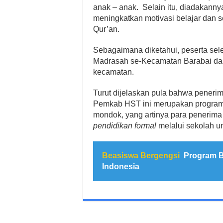
anak – anak. Selain itu, diadakanny
meningkatkan motivasi belajar dan s
Qur’an.
Sebagaimana diketahui, peserta sele
Madrasah se-Kecamatan Barabai dan t
kecamatan.
Turut dijelaskan pula bahwa pener
Pemkab HST ini merupakan program
mondok, yang artinya para penerima 
pendidikan formal
melalui sekolah u
Beasiswa Bergengsi
Program B
Indonesia