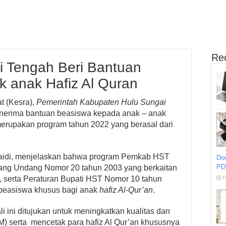
Re
 Tengah Beri Bantuan
 anak Hafiz Al Quran
t (Kesra),
Pemerintah Kabupaten Hulu Sungai
nerima bantuan beasiswa kepada anak – anak
 merupakan program tahun 2022 yang berasal dari
maidi, menjelaskan bahwa program Pemkab HST
Do
PD
ng Undang Nomor 20 tahun 2003 yang berkaitan
 serta Peraturan Bupati HST Nomor 10 tahun
F
beasiswa khusus bagi anak
hafiz Al-Qur’an
.
i ini ditujukan untuk meningkatkan kualitas dan
) serta mencetak para hafiz Al Qur’an khususnya