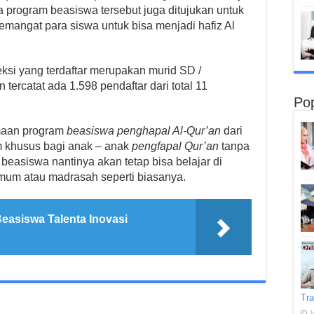
a program beasiswa tersebut juga ditujukan untuk
emangat para siswa untuk bisa menjadi hafiz Al
ksi yang terdaftar merupakan murid SD /
ercatat ada 1.598 pendaftar dari total 11
Pop
imaan program
beasiswa penghapal Al-Qur’an
dari
 khusus bagi anak – anak
pengfapal Qur’an
tanpa
beasiswa nantinya akan tetap bisa belajar di
mum atau madrasah seperti biasanya.
easiswa Talenta Inovasi
Tra
J