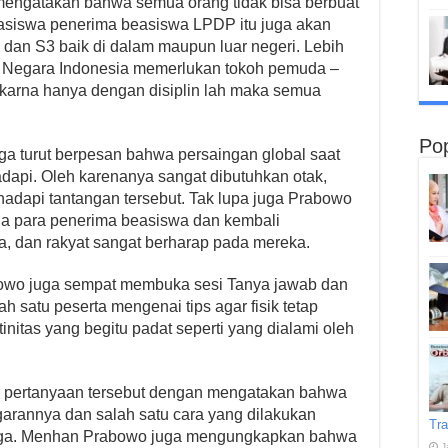
mengatakan bahwa semua orang tidak bisa berbuat
hasiswa penerima beasiswa LPDP itu juga akan
dan S3 baik di dalam maupun luar negeri. Lebih
 Negara Indonesia memerlukan tokoh pemuda –
 karna hanya dengan disiplin lah maka semua
Pop
ga turut berpesan bahwa persaingan global saat
hadapi. Oleh karenanya sangat dibutuhkan otak,
ghadapi tantangan tersebut. Tak lupa juga Prabowo
a para penerima beasiswa dan kembali
, dan rakyat sangat berharap pada mereka.
owo juga sempat membuka sesi Tanya jawab dan
h satu peserta mengenai tips agar fisik tetap
tinitas yang begitu padat seperti yang dialami oleh
 pertanyaan tersebut dengan mengatakan bahwa
garannya dan salah satu cara yang dilakukan
Tra
raga. Menhan Prabowo juga mengungkapkan bahwa
J