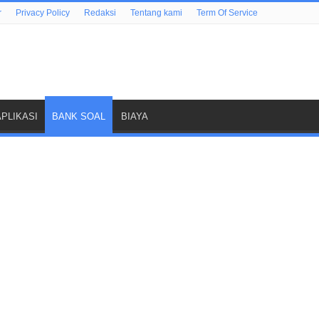
r
Privacy Policy
Redaksi
Tentang kami
Term Of Service
APLIKASI
BANK SOAL
BIAYA